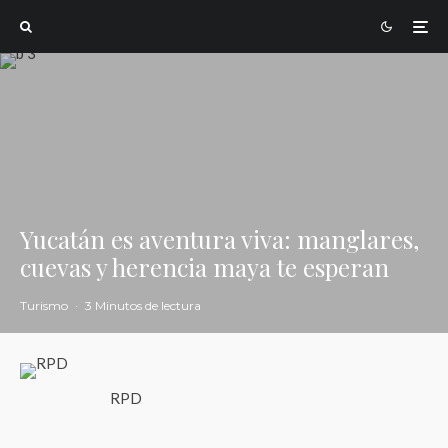
Yucatán es aventura viva: manglares,
cuevas y herencia maya te esperan
Turismo
·
3 Minutos de lectura
RPD