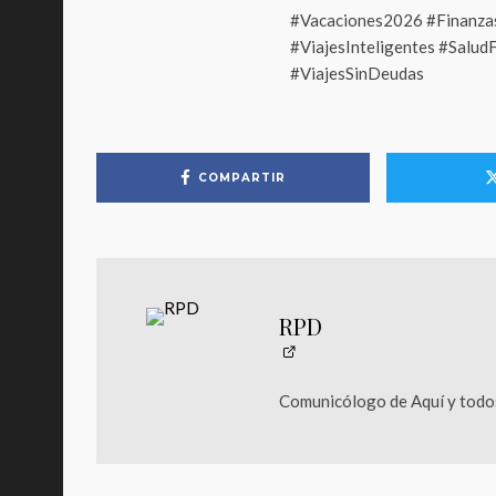
#Vacaciones2026 #Finanza
#ViajesInteligentes #Salu
#ViajesSinDeudas
COMPARTIR
RPD
Comunicólogo de Aquí y todos