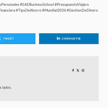
sPersonales #EAEBusinessSchool #PresupuestoViajero
dFinanciera #TipsDeAhorro #Mundial2026 #GestionDeDinero
TWEET
COMPARTIR
 lados.