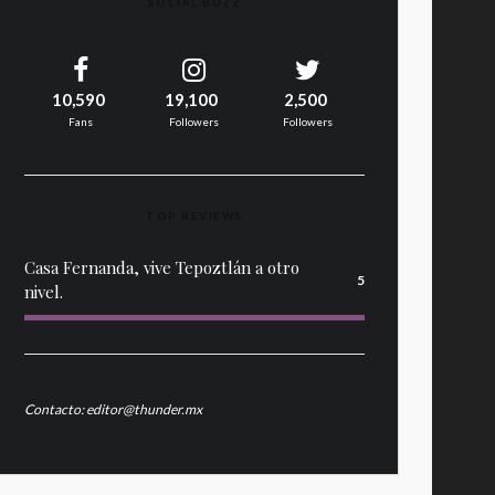
SOCIAL BUZZ
10,590
19,100
2,500
Fans
Followers
Followers
TOP REVIEWS
Casa Fernanda, vive Tepoztlán a otro
5
nivel.
Contacto: editor@thunder.mx