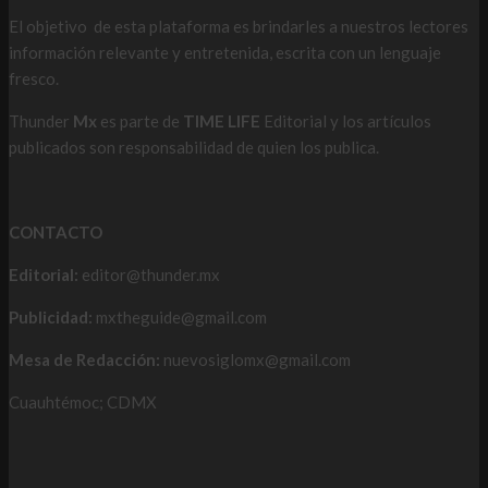
El objetivo de esta plataforma es brindarles a nuestros lectores
información relevante y entretenida, escrita con un lenguaje
fresco.
Thunder
Mx
es parte de
TIME LIFE
Editorial y los artículos
publicados son responsabilidad de quien los publica.
CONTACTO
Editorial:
editor@thunder.mx
Publicidad:
mxtheguide@gmail.com
Mesa de Redacción:
nuevosiglomx@gmail.com
Cuauhtémoc; CDMX