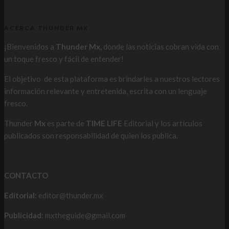
ACERCA THUNDER MX
¡Bienvenidos a
Thunder Mx,
donde las noticias cobran vida con
un toque fresco y fácil de entender!
El objetivo de esta plataforma es brindarles a nuestros lectores
información relevante y entretenida, escrita con un lenguaje
fresco.
Thunder
Mx
es parte de
TIME LIFE
Editorial y los artículos
publicados son responsabilidad de quien los publica.
CONTACTO
Editorial:
editor@thunder.mx
Publicidad:
mxtheguide@gmail.com