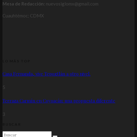
Mesa de Redacción:
nuevosiglomx@gmail.com
Cuauhtémoc; CDMX
LO MÁS TOP
Casa Fernanda, vive Tepoztlán a otro nivel.
5
Terraza Carmín en Coyoacán: una propuesta diferente
3
BUSCAR