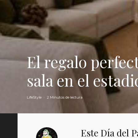
El regalo perfec
sala en el estad
LifeStyle
·
2 Minutos de lectura
Este Día del P