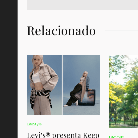
Relacionado
LifeStyle
Levi’s® presenta Keep
LifeStyle