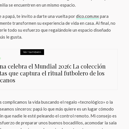
amilia se encuentren en un mismo espacio.
e a papá, te invito a darte una vuelta por
dico.com.mx
para
ente transformen su experiencia de vida en casa. Al final, no
rle todo su esfuerzo que regalándole un espacio diseñado
más le gusta.
Ver también
e
na celebra el Mundial 2026: La colección
tas que captura el ritual futbolero de los
canos
 complicamos la vida buscando el regalo «tecnológico» o la
seamos sinceros: papá lo que más quiere es un lugar cómodo
in que nadie le esté peleando el control remoto. Mi consejo es
sfuerzo de preparar unos buenos bocadillos, acomodar la sala