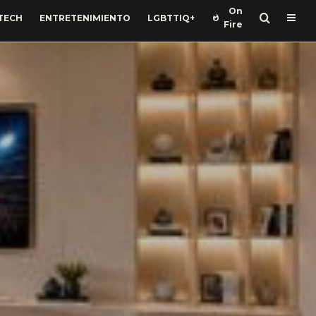
On
TECH
ENTRETENIMIENTO
LGBTTIQ+
Fire