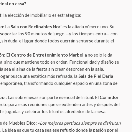
deal en casa?
, la elección del mobiliario es estratégica:
o:
La
Sala con Reclinables Nori
es la aliada número uno. Su
 soportar los 90 minutos de juego —y los tiempos extra— con
, sin duda, el lugar donde todos querrán sentarse durante el
ón:
El
Centro de Entretenimiento Marbella
no solo le da
a, sino que mantiene todo en orden. Funcionalidad y diseño se
 sea el alma de la fiesta sin crear desorden en la sala.
hogar busca una estética más refinada, la
Sala de Piel Darla
temporánea, transformando cualquier espacio en una zona de
bol:
Las sobremesas son parte esencial del ritual. El
Comedor
ecto para esas reuniones que se extienden antes y después del
tir jugadas y celebrar los triunfos alrededor de la mesa.
e de Muebles Dico:
«Los mejores partidos siempre se disfrutan
»
. La idea es que tu casa sea ese refugio donde la pasión por el