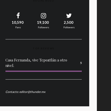
SOCIAL BUZZ
10,590
19,100
2,500
Fans
Followers
Followers
TOP REVIEWS
Casa Fernanda, vive Tepoztlán a otro
5
nivel.
Contacto: editor@thunder.mx