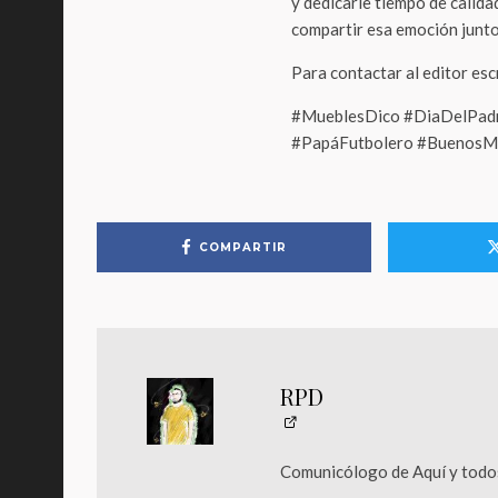
y dedicarle tiempo de calida
compartir esa emoción juntos
Para contactar al editor es
#MueblesDico #DiaDelPadr
#PapáFutbolero #Buenos
COMPARTIR
RPD
Comunicólogo de Aquí y todos