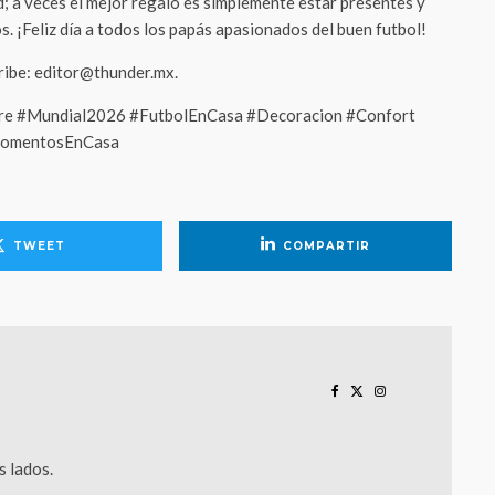
d; a veces el mejor regalo es simplemente estar presentes y
. ¡Feliz día a todos los papás apasionados del buen futbol!
cribe: editor@thunder.mx.
e #Mundial2026 #FutbolEnCasa #Decoracion #Confort
MomentosEnCasa
TWEET
COMPARTIR
 lados.