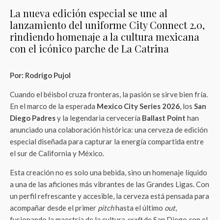
La nueva edición especial se une al
lanzamiento del uniforme City Connect 2.0,
rindiendo homenaje a la cultura mexicana
con el icónico parche de La Catrina
Por: Rodrigo Pujol
Cuando el béisbol cruza fronteras, la pasión se sirve bien fría.
En el marco de la esperada
Mexico City Series 2026
, los
San
Diego Padres
y la legendaria cervecería
Ballast Point
han
anunciado una colaboración histórica: una cerveza de edición
especial diseñada para capturar la energía compartida entre
el sur de California y México.
Esta creación no es solo una bebida, sino un homenaje líquido
a una de las aficiones más vibrantes de las Grandes Ligas. Con
un perfil refrescante y accesible, la cerveza está pensada para
acompañar desde el primer
pitch
hasta el último
out
,
fusionando la maestría de la cultura
craft
de San Diego con el