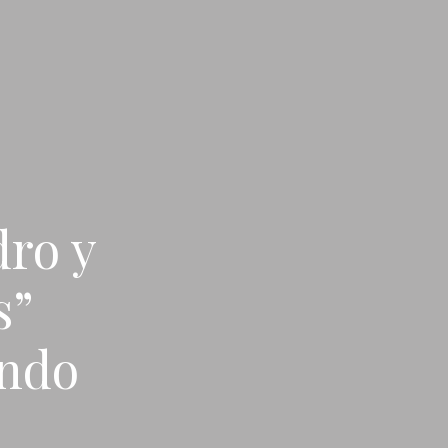
dro y
s”
undo