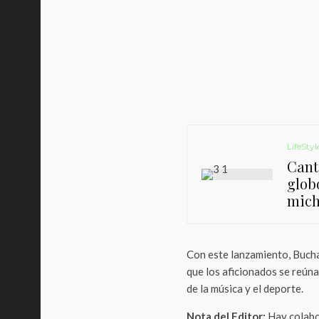
LifeStyl
Cant
glob
mich
Con este lanzamiento, Buch
que los aficionados se reúna
de la música y el deporte.
Nota del Editor:
Hay colabor