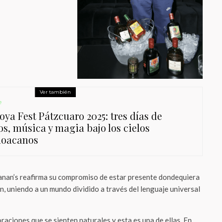
Ver también
e
oya Fest Pátzcuaro 2025: tres días de
os, música y magia bajo los cielos
oacanos
anan’s reafirma su compromiso de estar presente dondequiera
n, uniendo a un mundo dividido a través del lenguaje universal
aciones que se sienten naturales y esta es una de ellas. En