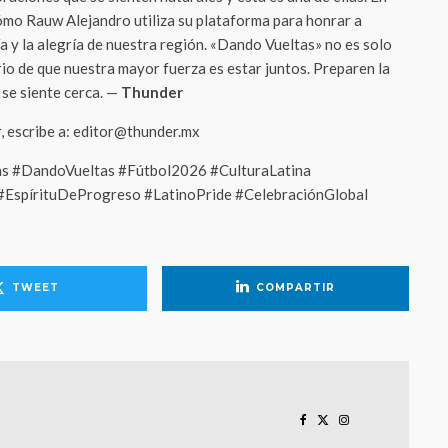
mo Rauw Alejandro utiliza su plataforma para honrar a
a y la alegría de nuestra región. «Dando Vueltas» no es solo
rio de que nuestra mayor fuerza es estar juntos. Preparen la
 se siente cerca. —
Thunder
r, escribe a: editor@thunder.mx
s #DandoVueltas #Fútbol2026 #CulturaLatina
EspírituDeProgreso #LatinoPride #CelebraciónGlobal
TWEET
COMPARTIR