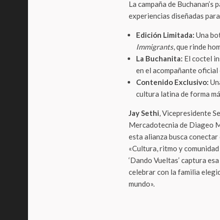
La campaña de Buchanan’s pa
experiencias diseñadas para
Edición Limitada:
Una bot
Immigrants
, que rinde ho
La Buchanita:
El coctel i
en el acompañante oficial
Contenido Exclusivo:
Una
cultura latina de forma m
Jay Sethi
, Vicepresidente S
Mercadotecnia de Diageo M
esta alianza busca conectar 
«Cultura, ritmo y comunidad
‘Dando Vueltas’ captura esa
celebrar con la familia elegi
mundo».