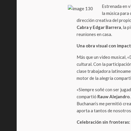
Estrenada en v
la música para 
dirección creativa del prop
Cabra y Edgar Barrera
, la 
reuniones en casa.
Una obra visual con impact
Más que un video musical, «
cultural. Con la participaci
clase trabajadora latinoamer
motor de la alegría compart
«Siempre soñé con ser jugado
compartió
Rauw Alejandro
Buchanan’s me permitió crear
aporta a tantos de nosotros
Celebración sin fronteras: 