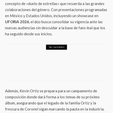
concepto de «duelo de estrellas» que recuerda a las grandes
colaboraciones del género. Con presentaciones programadas
en México y Estados Unidos, incluyendo un showcase en
UFORIA 2026
, el dúo busca consolidar su vigencia ante las
nuevas audiencias sin descuidar a la base de fans leal que los
ha seguido desde sus inicios.
Ver también
Entretenimiento
Un eclipse que revela secretos: la obra de
Carlos Olmos vuelve al escenario con una
mirada que sigue incomodando y
fascinando
Además, Kevin Ortiz se prepara para un campamento de
composición donde dará forma a los temas de su próximo
álbum, asegurando que el legado de la familia Ortiz y la
frescura de Coronel sigan marcando la pauta en la industria.