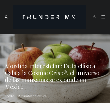
Mordida interestelar: De la clásica
Gala a la Cosmic Crisp®, el universo
de las manzanas se expande en
México
Foodie
·
2 Minutos de lectura