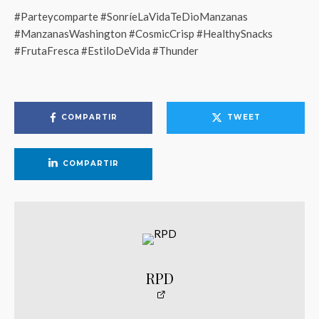
#Parteycomparte #SonríeLaVidaTeDioManzanas
#ManzanasWashington #CosmicCrisp #HealthySnacks
#FrutaFresca #EstiloDeVida #Thunder
COMPARTIR
TWEET
COMPARTIR
RPD