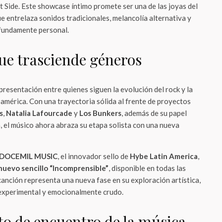
 Side. Este showcase íntimo promete ser una de las joyas del
e entrelaza sonidos tradicionales, melancolía alternativa y
fundamente personal.
ue trasciende géneros
presentación entre quienes siguen la evolución del rock y la
américa. Con una trayectoria sólida al frente de proyectos
s
,
Natalia Lafourcade
y
Los Bunkers
, además de su papel
 el músico ahora abraza su etapa solista con una nueva
DOCEMIL MUSIC
, el innovador sello de
Hybe Latin America
,
 nuevo sencillo “Incomprensible”
, disponible en todas las
canción representa una nueva fase en su exploración artística,
 experimental y emocionalmente crudo.
o de encuentro de la música