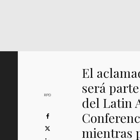
El aclama
será part
RPD
del Latin 
Conferenc
mientras 