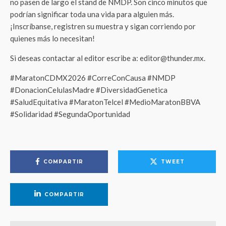
no pasen de largo el stand de NMDP. Son cinco minutos que
podrían significar toda una vida para alguien más.
¡Inscríbanse, registren su muestra y sigan corriendo por
quienes más lo necesitan!
Si deseas contactar al editor escribe a: editor@thunder.mx.
#MaratonCDMX2026 #CorreConCausa #NMDP
#DonacionCelulasMadre #DiversidadGenetica
#SaludEquitativa #MaratonTelcel #MedioMaratonBBVA
#Solidaridad #SegundaOportunidad
COMPARTIR
TWEET
COMPARTIR