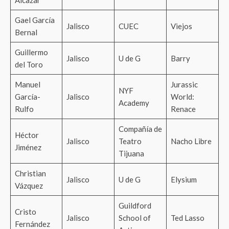
Alcazar
Gael García
Jalisco
CUEC
Viejos
Bernal
Guillermo
Jalisco
U de G
Barry
del Toro
Manuel
Jurassic
NYF
García-
Jalisco
World:
Academy
Rulfo
Renace
Compañía de
Héctor
Jalisco
Teatro
Nacho Libre
Jiménez
Tijuana
Christian
Jalisco
U de G
Elysium
Vázquez
Guildford
Cristo
Jalisco
School of
Ted Lasso
Fernández