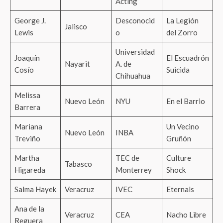
Acting
George J.
Desconocid
La Legión
Jalisco
Lewis
o
del Zorro
Universidad
Joaquín
El Escuadrón
Nayarit
A. de
Cosío
Suicida
Chihuahua
Melissa
Nuevo León
NYU
En el Barrio
Barrera
Mariana
Un Vecino
Nuevo León
INBA
Treviño
Gruñón
Martha
TEC de
Culture
Tabasco
Higareda
Monterrey
Shock
Salma Hayek
Veracruz
IVEC
Eternals
Ana de la
Veracruz
CEA
Nacho Libre
Reguera