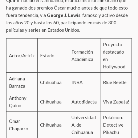
Quinn
, nacido en Chihuahua, el único histrión mexicano que
ha ganado dos premios Óscar mucho antes de que todo esto
fuera tendencia, y a
George J. Lewis
, famoso y activo desde
los años 20 y hasta los 60, participando en más de 300
películas y series en Estados Unidos.
Proyecto
Formación
destacado
Actor/Actriz
Estado
Académica
en
Hollywood
Adriana
Chihuahua
INBA
Blue Beetle
Barraza
Anthony
Chihuahua
Autodidacta
Viva Zapata!
Quinn
Universidad
Pokémon:
Omar
Chihuahua
A. de
Detective
Chaparro
Chihuahua
Pikachu