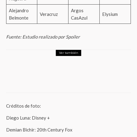
Alejandro
Argos
Veracruz
Elysium
Belmonte
CasAzul
Fuente: Estudio realizado por Spoiler
Ver también
Entretenimiento
Un horror ancestral emerge de la
Amazonía: El despertar tendrá su
premiere mundial en el FICG 41
Créditos de foto:
Diego Luna: Disney +
Demian Bichir: 20th Century Fox