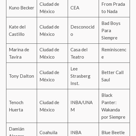
Ciudad de
From Prada
Kuno Becker
CEA
México
to Nada
Bad Boys
Kate del
Ciudad de
Desconocid
Para
Castillo
México
o
Siempre
Marina de
Ciudad de
Casa del
Reminiscenc
Tavira
México
Teatro
e
Lee
Ciudad de
Better Call
Tony Dalton
Strasberg
México
Saul
Inst.
Black
Tenoch
Ciudad de
INBA/UNA
Panter:
Huerta
México
M
Wakanda
por Siempre
Damián
Coahuila
INBA
Blue Beetle