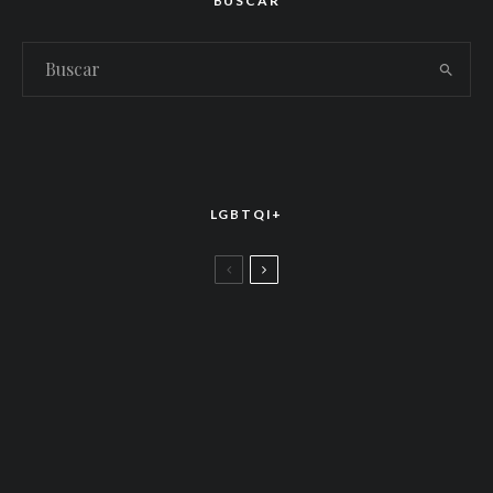
BUSCAR
LGBTQI+
LGBTTIQ+
El arte de la corona latina: World of Wonder
celebró el estreno mundial de «Drag Race
México – Latina Royale» en la CDMX
LGBTTIQ+
Más allá de junio: Las redes de apoyo LGBTQ+
que siguen activas todo el año