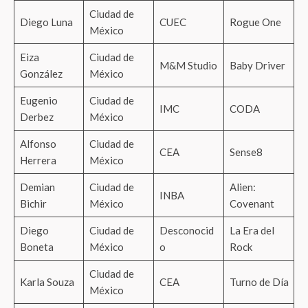
Ciudad de
Diego Luna
CUEC
Rogue One
México
Eiza
Ciudad de
M&M Studio
Baby Driver
González
México
Eugenio
Ciudad de
IMC
CODA
Derbez
México
Alfonso
Ciudad de
CEA
Sense8
Herrera
México
Demian
Ciudad de
Alien:
INBA
Bichir
México
Covenant
Diego
Ciudad de
Desconocid
La Era del
Boneta
México
o
Rock
Ciudad de
Karla Souza
CEA
Turno de Día
México