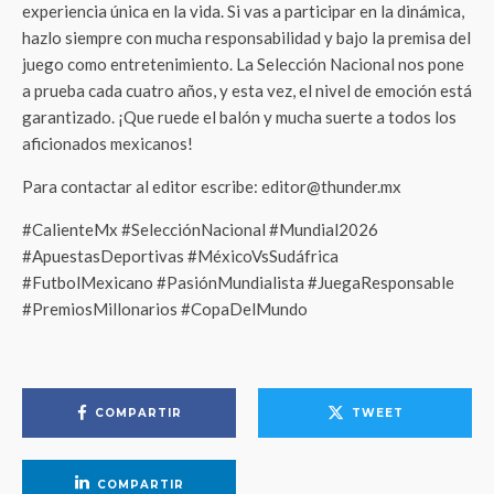
experiencia única en la vida. Si vas a participar en la dinámica,
hazlo siempre con mucha responsabilidad y bajo la premisa del
juego como entretenimiento. La Selección Nacional nos pone
a prueba cada cuatro años, y esta vez, el nivel de emoción está
garantizado. ¡Que ruede el balón y mucha suerte a todos los
aficionados mexicanos!
Para contactar al editor escribe: editor@thunder.mx
#CalienteMx #SelecciónNacional #Mundial2026
#ApuestasDeportivas #MéxicoVsSudáfrica
#FutbolMexicano #PasiónMundialista #JuegaResponsable
#PremiosMillonarios #CopaDelMundo
COMPARTIR
TWEET
COMPARTIR