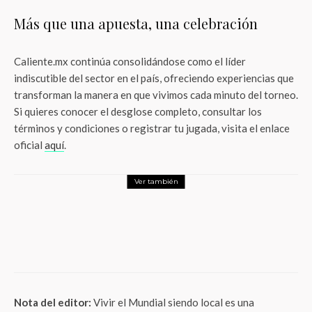
Más que una apuesta, una celebración
Caliente.mx continúa consolidándose como el líder
indiscutible del sector en el país, ofreciendo experiencias que
transforman la manera en que vivimos cada minuto del torneo.
Si quieres conocer el desglose completo, consultar los
términos y condiciones o registrar tu jugada, visita el enlace
oficial
aquí
.
Ver también
Deporte
De la tribuna al alma: El emocionante
debut mundialista de Santiago Giménez
que hizo vibrar al Chaco
Nota del editor:
Vivir el Mundial siendo local es una