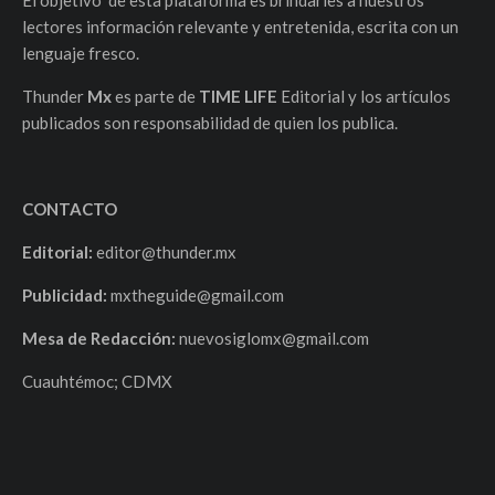
El objetivo de esta plataforma es brindarles a nuestros
lectores información relevante y entretenida, escrita con un
lenguaje fresco.
Thunder
Mx
es parte de
TIME LIFE
Editorial y los artículos
publicados son responsabilidad de quien los publica.
CONTACTO
Editorial:
editor@thunder.mx
Publicidad:
mxtheguide@gmail.com
Mesa de Redacción:
nuevosiglomx@gmail.com
Cuauhtémoc; CDMX