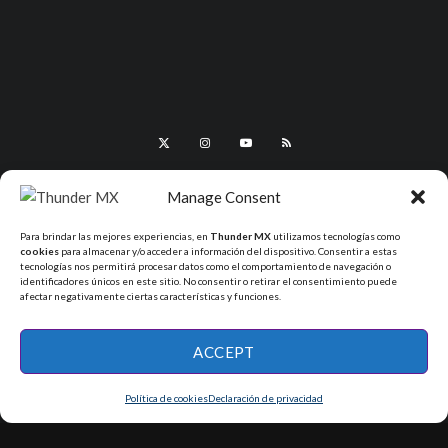
Manage Consent
Para brindar las mejores experiencias, en
Thunder MX
utilizamos tecnologías como
cookies
para almacenar y/o acceder a información del dispositivo. Consentir a estas
tecnologías nos permitirá procesar datos como el comportamiento de navegación o
identificadores únicos en este sitio. No consentir o retirar el consentimiento puede
afectar negativamente ciertas características y funciones.
All Rights Reserved - ThunderMX 2025
ACCEPT
Política de cookies
Declaración de privacidad