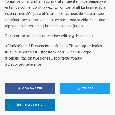
tomamos un antiinflamatorio y al siguiente fin de semana ya
estamos corriendo otra vez. ¡Error garrafal! La fisioterapia
es una inversión para el futuro; los torneos de «cascaritas»
terminan, pero el movimiento es para toda la vida. Si les duele
algo, no lo dejen pasar; la salud no es un juego.
Para contactar al editor escribe: editor@thunder.mx.
#ClínicaStela #PrevenciónLesiones #FisioterapiaMéxico
#SaludDeportiva #FutbolMéxico #CuidaTuCuerpo
#Rehabilitación #LesionesDeportivas #Salud
#DeporteInteligente
COMPARTIR
TWEET
COMPARTIR