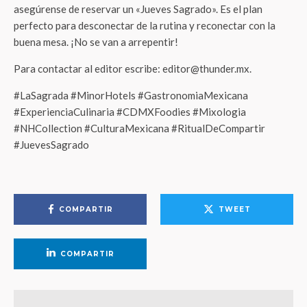
asegúrense de reservar un «Jueves Sagrado». Es el plan
perfecto para desconectar de la rutina y reconectar con la
buena mesa. ¡No se van a arrepentir!
Para contactar al editor escribe: editor@thunder.mx.
#LaSagrada #MinorHotels #GastronomiaMexicana
#ExperienciaCulinaria #CDMXFoodies #Mixologia
#NHCollection #CulturaMexicana #RitualDeCompartir
#JuevesSagrado
COMPARTIR
TWEET
COMPARTIR