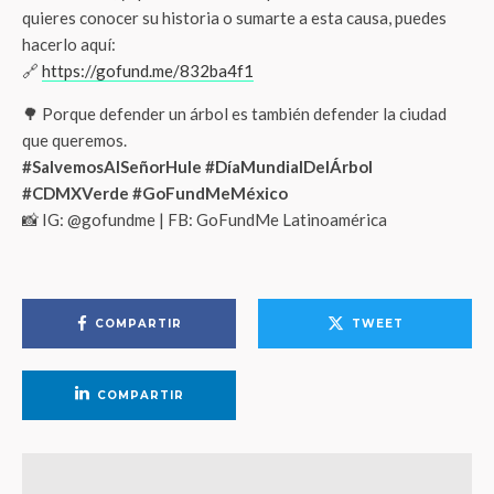
quieres conocer su historia o sumarte a esta causa, puedes
hacerlo aquí:
🔗
https://gofund.me/832ba4f1
🌳 Porque defender un árbol es también defender la ciudad
que queremos.
#SalvemosAlSeñorHule #DíaMundialDelÁrbol
#CDMXVerde #GoFundMeMéxico
📸 IG: @gofundme | FB: GoFundMe Latinoamérica
COMPARTIR
TWEET
COMPARTIR