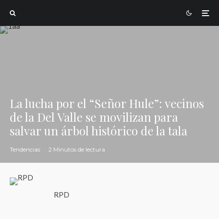
La lucha por el “Señor Hule”: vecinos
de la Del Valle se movilizan para
salvar un árbol histórico de la tala
Tendencias
·
2 Minutos de lectura
RPD