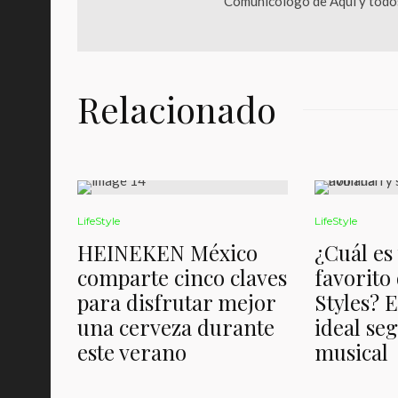
Comunicólogo de Aquí y todos
Relacionado
LifeStyle
LifeStyle
HEINEKEN México
¿Cuál es
comparte cinco claves
favorito
para disfrutar mejor
Styles? 
una cerveza durante
ideal se
este verano
musical