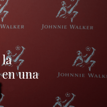
 la
 en una