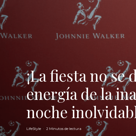
¡La fiesta no se 
energía de la i
noche inolvidab
LifeStyle
·
2 Minutos de lectura