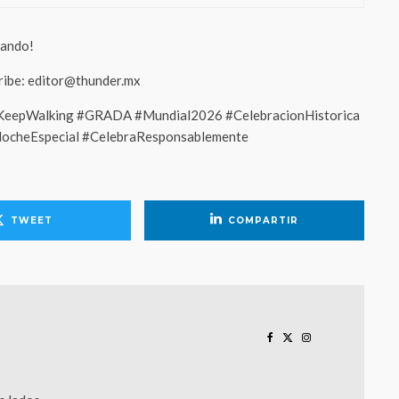
nando!
cribe: editor@thunder.mx
#KeepWalking #GRADA #Mundial2026 #CelebracionHistorica
NocheEspecial #CelebraResponsablemente
TWEET
COMPARTIR