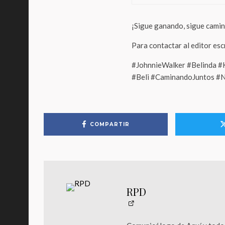
¡Sigue ganando, sigue cami
Para contactar al editor es
#JohnnieWalker #Belinda 
#Beli #CaminandoJuntos #
COMPARTIR
RPD