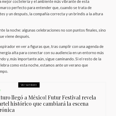
la mejor coctelería y el ambiente más vibrante de esta
 marco perfecto para entender que, cuando se trata de
 y un después, la compañía correcta y un brindis a la altura
te la noche: algunas celebraciones no son puntos finales, sino
que viene después.
spirador en ver a figuras que, tras cumplir con una agenda de
energía alta para conectar con su audiencia en un entorno más
do y, más importante aún, sigue caminando. Si el resto de la
elebra como esta noche, estamos ante un verano que
empo.
Ver también
e
uturo llegó a México! Futur Festival revela
artel histórico que cambiará la escena
trónica