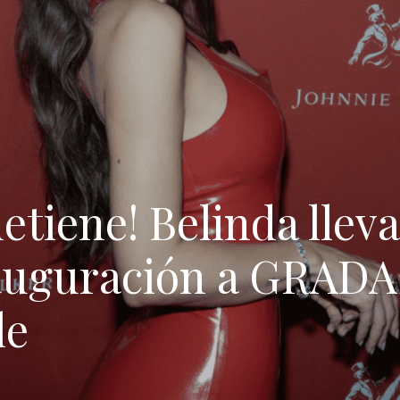
detiene! Belinda lleva
nauguración a GRADA
le