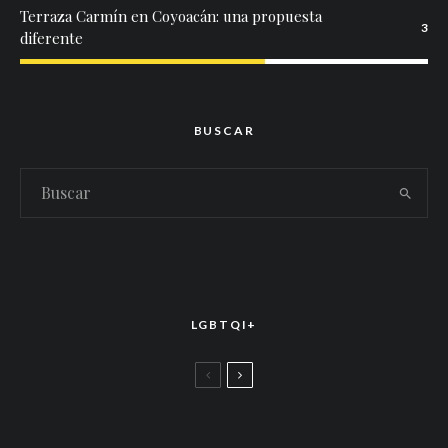
Terraza Carmín en Coyoacán: una propuesta
3
diferente
BUSCAR
LGBTQI+
LGBTTIQ+
El arte de la corona latina: World of Wonder