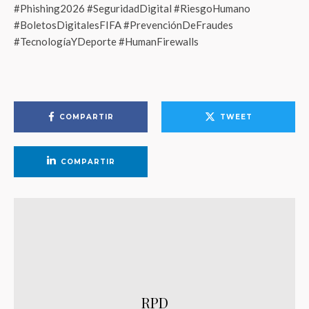
#Phishing2026 #SeguridadDigital #RiesgoHumano
#BoletosDigitalesFIFA #PrevenciónDeFraudes
#TecnologíaYDeporte #HumanFirewalls
COMPARTIR
TWEET
COMPARTIR
RPD