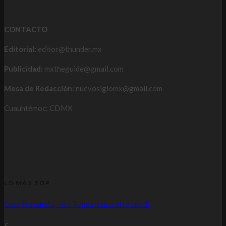
CONTACTO
Editorial:
editor@thunder.mx
Publicidad:
mxtheguide@gmail.com
Mesa de Redacción:
nuevosiglomx@gmail.com
Cuauhtémoc; CDMX
LO MÁS TOP
Casa Fernanda, vive Tepoztlán a otro nivel.