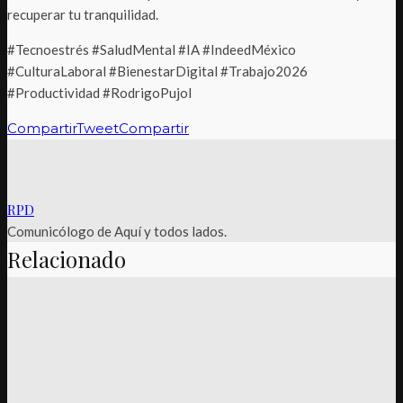
recuperar tu tranquilidad.
#Tecnoestrés #SaludMental #IA #IndeedMéxico
#CulturaLaboral #BienestarDigital #Trabajo2026
#Productividad #RodrigoPujol
Compartir
Tweet
Compartir
RPD
Comunicólogo de Aquí y todos lados.
Relacionado