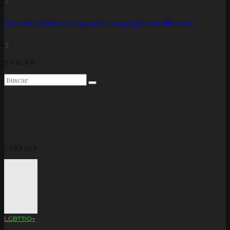
5
Terraza Carmín en Coyoacán: una propuesta diferente
3
BUSCAR
LGBTQI+
LGBTTIQ+