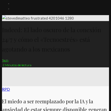
Indeed: El lado oscuro de la conexión
24/7 y cómo el «Tecnoestrés» está
agotando a los mexicanos
Tech
·
2 Minutos de lectura
RPD
El miedo a ser reemplazado por la IA y la
ansiedad de estar siempre disponible generan