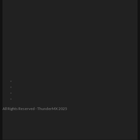
All Rights Reserved - ThunderMX 2025