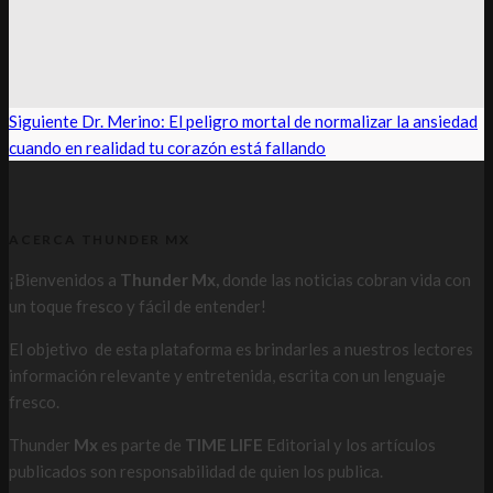
Siguiente
Dr. Merino: El peligro mortal de normalizar la ansiedad
cuando en realidad tu corazón está fallando
ACERCA THUNDER MX
¡Bienvenidos a
Thunder Mx,
donde las noticias cobran vida con
un toque fresco y fácil de entender!
El objetivo de esta plataforma es brindarles a nuestros lectores
información relevante y entretenida, escrita con un lenguaje
fresco.
Thunder
Mx
es parte de
TIME LIFE
Editorial y los artículos
publicados son responsabilidad de quien los publica.