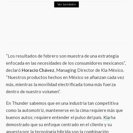
Ver también
LifeStyle
¡Nueva Orleans se prepara para brillar en
el Super Bowl LIX! Descubre todo lo que
te espera
“Los resultados de febrero son muestra de una estrategia
enfocada en las necesidades de los consumidores mexicanos”,
declaró
Horacio Chávez
, Managing Director de Kia México.
“Nuestros productos hechos en México se afianzan cada vez
más, mientras la movilidad electrificada toma más fuerza
dentro de nuestro volumen”.
En Thunder sabemos que en una industria tan competitiva
como la automotriz, mantenerse en la cima requiere más que
buenos autos; requiere entender el pulso del país.
Kia
ha
demostrado que su enfoque centrado en el cliente y su
apuesta por la tecnología híbrida son la combinación