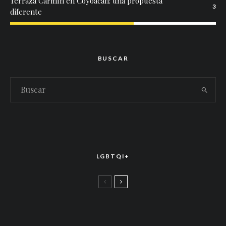
Terraza Carmín en Coyoacán: una propuesta
3
diferente
BUSCAR
LGBTQI+
LGBTTIQ+
El arte de la corona latina: World of Wonder
celebró el estreno mundial de «Drag Race