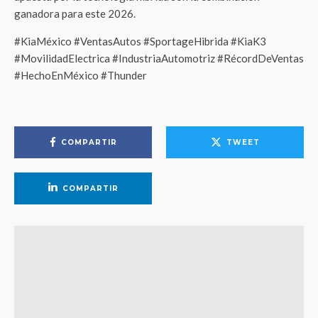
ganadora para este 2026.
#KiaMéxico #VentasAutos #SportageHibrida #KiaK3
#MovilidadElectrica #IndustriaAutomotriz #RécordDeVentas
#HechoEnMéxico #Thunder
COMPARTIR
TWEET
COMPARTIR