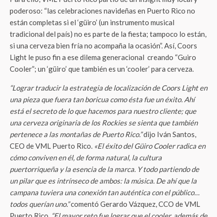
poderoso: “las celebraciones navideñas en Puerto Rico no
están completas si el ‘güiro’ (un instrumento musical
tradicional del país) no es parte de la fiesta; tampoco lo están,
si una cerveza bien fría no acompaña la ocasión”. Así, Coors
Light le puso fin a ese dilema generacional creando “Guiro
Cooler”; un ‘güiro’ que también es un ‘cooler’ para cerveza.
“Lograr traducir la estrategia de localización de Coors Light en
una pieza que fuera tan boricua como ésta fue un éxito. Ahí
está el secreto de lo que hacemos para nuestro cliente; que
una cerveza originaria de los Rockies se sienta que también
pertenece a las montañas de Puerto Rico.”
dijo Iván Santos,
CEO de VML Puerto Rico.
«El éxito del Güiro Cooler radica en
cómo conviven en él, de forma natural, la cultura
puertorriqueña y la esencia de la marca. Y todo partiendo de
un pilar que es intrínseco de ambos: la música. De ahí que la
campana tuviera una conexión tan auténtica con el público…
todos querían uno.”
comentó Gerardo Vázquez, CCO de VML
Puerto Rico.
“El mayor reto fue lograr que el cooler, además de