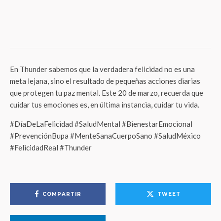
8 mil millones de razones para actuar: La
obesidad no es estética, es una
emergencia médica que pone en jaque a
México
En Thunder sabemos que la verdadera felicidad no es una
meta lejana, sino el resultado de pequeñas acciones diarias
que protegen tu paz mental. Este 20 de marzo, recuerda que
cuidar tus emociones es, en última instancia, cuidar tu vida.
#DíaDeLaFelicidad #SaludMental #BienestarEmocional
#PrevenciónBupa #MenteSanaCuerpoSano #SaludMéxico
#FelicidadReal #Thunder
COMPARTIR
TWEET