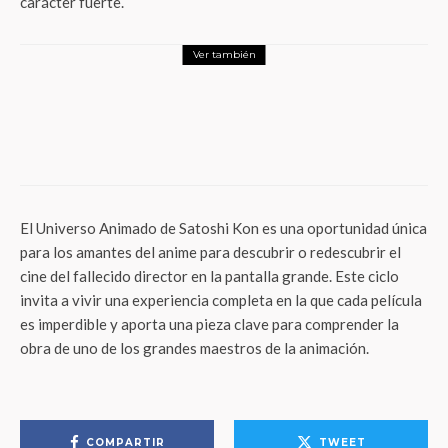
carácter fuerte.
Ver también
Entretenimiento
Magia a Escala de Broadway en Chicago:
Champions of Magic Anuncia Temporada
Extendida este Verano
El Universo Animado de Satoshi Kon es una oportunidad única
para los amantes del anime para descubrir o redescubrir el
cine del fallecido director en la pantalla grande. Este ciclo
invita a vivir una experiencia completa en la que cada película
es imperdible y aporta una pieza clave para comprender la
obra de uno de los grandes maestros de la animación.
COMPARTIR
TWEET