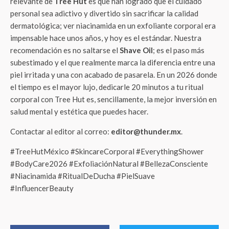
relevante de
Tree Hut
es que han logrado que el cuidado
personal sea adictivo y divertido sin sacrificar la calidad
dermatológica; ver niacinamida en un exfoliante corporal era
impensable hace unos años, y hoy es el estándar. Nuestra
recomendación es no saltarse el
Shave Oil
; es el paso más
subestimado y el que realmente marca la diferencia entre una
piel irritada y una con acabado de pasarela. En un 2026 donde
el tiempo es el mayor lujo, dedicarle 20 minutos a tu ritual
corporal con Tree Hut es, sencillamente, la mejor inversión en
salud mental y estética que puedes hacer.
Contactar al editor al correo:
editor@thunder.mx
.
#TreeHutMéxico #SkincareCorporal #EverythingShower
#BodyCare2026 #ExfoliaciónNatural #BellezaConsciente
#Niacinamida #RitualDeDucha #PielSuave
#InfluencerBeauty