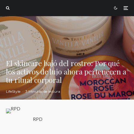
El skincare bajó del rostro: Por qué
los activos de lujo ahora pertenecen a
tu ritual corporal
LifeStyle
·
3 Minutos de lectura
RPD