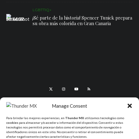
LGBTTIQ+
¡Sé parte de la historia! Spencer Tunick prepara
su obra más colorida en Gran Canaria
Manage Consent
Para brindar las mejores experiencias, en
Thunder MX
utilizamos tecnologías como
cookies
para almacenar y/o acceder a información del dispositivo. Consentir a estas
tecnologías nos permitirá procesar datos como el comportamiento de navegación o
identificadores únicos en este sitio. No consentir o retirar el consentimiento puede
afectar negativamente ciertas características y funciones.