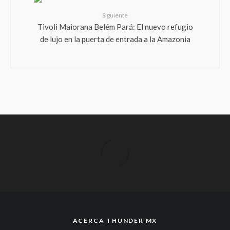
Siguiente
Tivoli Maiorana Belém Pará: El nuevo refugio
de lujo en la puerta de entrada a la Amazonia
ACERCA THUNDER MX