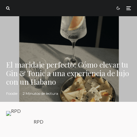
El maridaje perfecto: Cómo elevar tu
Gin & Tonic a una experiencia de lujo
con un Habano
Foodie
·
2 Minutos de lectura
RPD