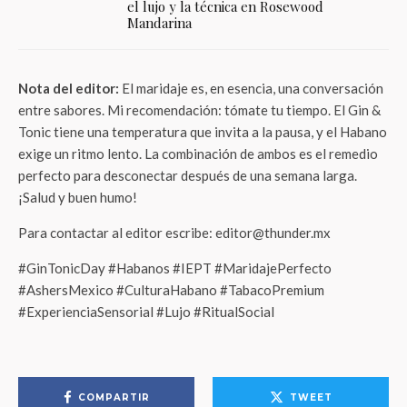
el lujo y la técnica en Rosewood
Mandarina
Nota del editor:
El maridaje es, en esencia, una conversación
entre sabores. Mi recomendación: tómate tu tiempo. El Gin &
Tonic tiene una temperatura que invita a la pausa, y el Habano
exige un ritmo lento. La combinación de ambos es el remedio
perfecto para desconectar después de una semana larga.
¡Salud y buen humo!
Para contactar al editor escribe: editor@thunder.mx
#GinTonicDay #Habanos #IEPT #MaridajePerfecto
#AshersMexico #CulturaHabano #TabacoPremium
#ExperienciaSensorial #Lujo #RitualSocial
COMPARTIR
TWEET