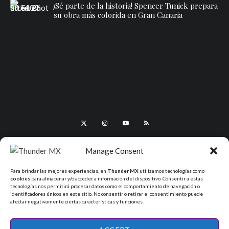
¡Sé parte de la historia! Spencer Tunick prepara
su obra más colorida en Gran Canaria
Manage Consent
Para brindar las mejores experiencias, en
Thunder MX
utilizamos tecnologías como
cookies
para almacenar y/o acceder a información del dispositivo. Consentir a estas
tecnologías nos permitirá procesar datos como el comportamiento de navegación o
identificadores únicos en este sitio. No consentir o retirar el consentimiento puede
afectar negativamente ciertas características y funciones.
All Rights Reserved - ThunderMX 2025