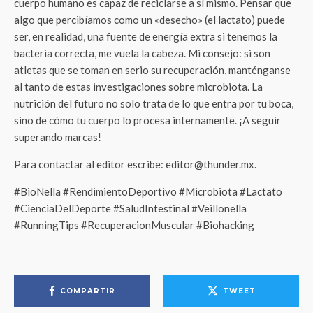
cuerpo humano es capaz de reciclarse a sí mismo. Pensar que
algo que percibíamos como un «desecho» (el lactato) puede
ser, en realidad, una fuente de energía extra si tenemos la
bacteria correcta, me vuela la cabeza. Mi consejo: si son
atletas que se toman en serio su recuperación, manténganse
al tanto de estas investigaciones sobre microbiota. La
nutrición del futuro no solo trata de lo que entra por tu boca,
sino de cómo tu cuerpo lo procesa internamente. ¡A seguir
superando marcas!
Para contactar al editor escribe: editor@thunder.mx.
#BioNella #RendimientoDeportivo #Microbiota #Lactato
#CienciaDelDeporte #SaludIntestinal #Veillonella
#RunningTips #RecuperacionMuscular #Biohacking
COMPARTIR
TWEET