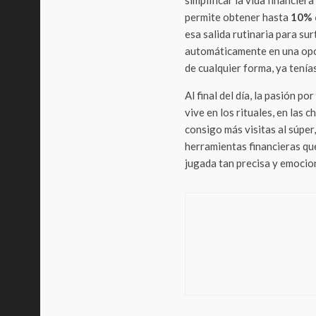
simplificar la vida financie
permite obtener hasta
10% 
esa salida rutinaria para su
automáticamente en una opor
de cualquier forma, ya tení
Al final del día, la pasión p
vive en los rituales, en las 
consigo más visitas al súper
herramientas financieras que
jugada tan precisa y emocio
Negocios
La llama de TARI 
experiencia digit