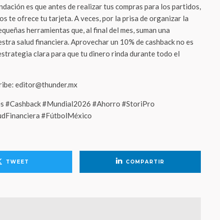
ación es que antes de realizar tus compras para los partidos,
s te ofrece tu tarjeta. A veces, por la prisa de organizar la
equeñas herramientas que, al final del mes, suman una
estra salud financiera. Aprovechar un 10% de cashback no es
estrategia clara para que tu dinero rinda durante todo el
cribe: editor@thunder.mx
tes #Cashback #Mundial2026 #Ahorro #StoriPro
udFinanciera #FútbolMéxico
TWEET
COMPARTIR