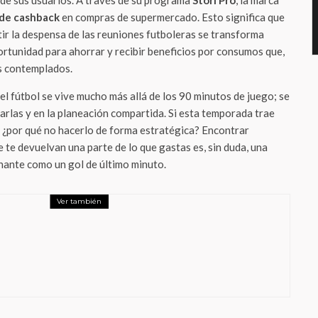
ra de sus usuarios. A través de su programa
Stori Pro
, la marca
de cashback
en compras de supermercado. Esto significa que
rtir la despensa de las reuniones futboleras se transforma
tunidad para ahorrar y recibir beneficios por consumos que,
as contemplados.
or el fútbol se vive mucho más allá de los 90 minutos de juego; se
charlas y en la planeación compartida. Si esta temporada trae
, ¿por qué no hacerlo de forma estratégica? Encontrar
 te devuelvan una parte de lo que gastas es, sin duda, una
nante como un gol de último minuto.
Ver también
conquista la Gen Z en EE.UU. con una
al innovadora