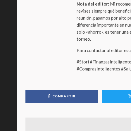
Nota del editor:
Mi recomend
revises siempre qué beneficio
reunión, pasamos por alto p
diferencia importante en nu
solo «ahorro», es tener una 
torneo.
Para contactar al editor es
#Stori #FinanzasInteligen
#ComprasInteligentes #Sal
COMPARTIR