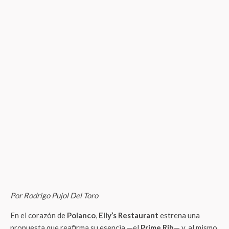
Por Rodrigo Pujol Del Toro
En el corazón de
Polanco
,
Elly’s Restaurant
estrena una
propuesta que reafirma su esencia —el
Prime Rib
— y, al mismo