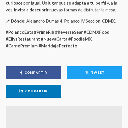
curiosos
por igual. Un lugar que
se adapta a tu perfil
y, a la
vez,
invita a descubrir
nuevas formas de disfrutar la mesa.
📍
Dónde
: Alejandro Dumas 4, Polanco IV Sección,
CDMX
.
#PolancoEats #PrimeRib #ReverseSear #CDMXFood
#EllysRestaurant #NuevaCarta #FoodieMX
#CarnePremium #MaridajePerfecto
COMPARTIR
TWEET
COMPARTIR