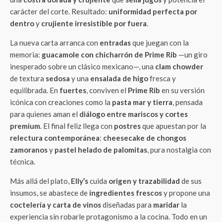
carácter del corte. Resultado:
uniformidad perfecta por
dentro
y
crujiente irresistible por fuera
.
La nueva carta arranca con
entradas
que juegan con la
memoria:
guacamole con chicharrón de Prime Rib
—un giro
inesperado sobre un clásico mexicano—, una
clam chowder
de textura
sedosa
y una
ensalada de higo
fresca y
equilibrada. En
fuertes
, conviven el
Prime Rib
en su versión
icónica con creaciones como la
pasta mar y tierra
, pensada
para quienes aman el
diálogo entre mariscos y cortes
premium
. El final feliz llega con
postres
que apuestan por la
relectura contemporánea
:
cheesecake de chongos
zamoranos
y
pastel helado de palomitas
, pura nostalgia con
técnica.
Más allá del plato,
Elly’s
cuida
origen y trazabilidad
de sus
insumos, se abastece de
ingredientes frescos
y propone una
coctelería y carta de vinos
diseñadas para
maridar
la
experiencia sin robarle protagonismo a la cocina. Todo en un