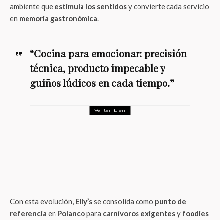
ambiente que
estimula los sentidos
y convierte cada servicio
en
memoria gastronómica
.
“Cocina para emocionar: precisión
técnica, producto impecable y
guiños lúdicos en cada tiempo.”
Ver también
Foodie
Krispy Kreme: Los dulces
clásicos de Ricolino se
transforman en las donas más
nostálgicas del año
Con esta evolución,
Elly’s
se consolida como
punto de
referencia
en
Polanco
para
carnívoros exigentes
y
foodies