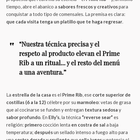
tiempo, abre el abanico a
sabores frescos y creativos
para
conquistar a todo tipo de comensales. La premisa es clara:
que cada visita tenga un platillo que te haga regresar
.
“Nuestra técnica precisa y el
respeto al producto elevan el Prime
Rib a un ritual… y el resto del menú
a una aventura.”
La
estrella de la casa
es el
Prime Rib
, ese
corte superior de
costillas (6 a la 12)
célebre por su
marmoleo
: vetas de grasa
que al cocinarse se funden y entregan
textura sedosa
y
sabor profundo
. En
Elly’s
, la técnica
“reverse sear”
es
religión:
primero
cocción lenta
en costra de sal
a baja
temperatura;
después
un sellado intenso a fuego alto para
una
costra dorada y crujiente
que
sella jugos
y potencia el