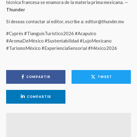
técnica francesa se enamora de la materia prima mexicana. —
Thunder
Si deseas contactar al editor, escribe a: editor@thunder.mx
#Cyprès #TianguisTurístico2026 #Acapulco
#AromaDeMéxico #Sustentabilidad #LujoMexicano
#TurismoMéxico #ExperienciaSensorial #México2026
COMPARTIR
TWEET
COMPARTIR