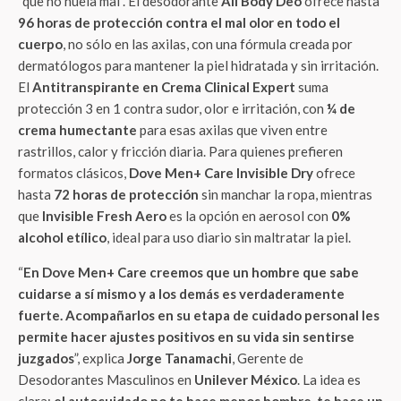
“que no huela mal”. El desodorante
All Body Deo
ofrece hasta
96 horas de protección contra el mal olor en todo el
cuerpo
, no sólo en las axilas, con una fórmula creada por
dermatólogos para mantener la piel hidratada y sin irritación.
El
Antitranspirante en Crema Clinical Expert
suma
protección 3 en 1 contra sudor, olor e irritación, con
¼ de
crema humectante
para esas axilas que viven entre
rastrillos, calor y fricción diaria. Para quienes prefieren
formatos clásicos,
Dove Men+ Care Invisible Dry
ofrece
hasta
72 horas de protección
sin manchar la ropa, mientras
que
Invisible Fresh Aero
es la opción en aerosol con
0%
alcohol etílico
, ideal para uso diario sin maltratar la piel.
“
En Dove Men+ Care creemos que un hombre que sabe
cuidarse a sí mismo y a los demás es verdaderamente
fuerte. Acompañarlos en su etapa de cuidado personal les
permite hacer ajustes positivos en su vida sin sentirse
juzgados
”, explica
Jorge Tanamachi
, Gerente de
Desodorantes Masculinos en
Unilever México
. La idea es
clara:
el autocuidado no te hace menos hombre, te hace un