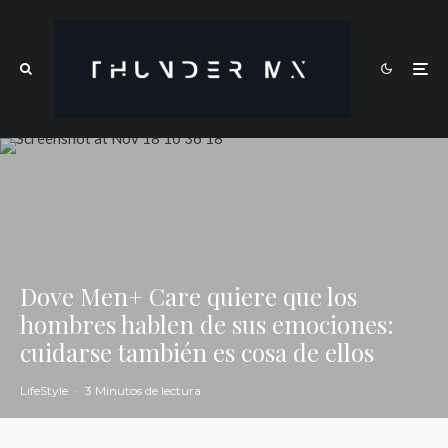
Dove Men+ Care quiere que los
hombres hablen de sus emociones:
cuidarse también es cosa de ellos
LifeStyle
·
3 Minutos de lectura