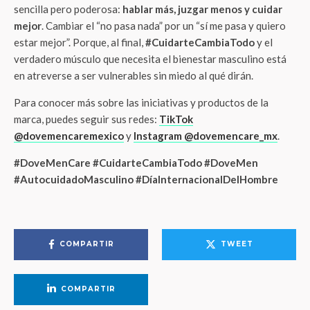
sencilla pero poderosa:
hablar más, juzgar menos y cuidar
mejor
. Cambiar el “no pasa nada” por un “sí me pasa y quiero
estar mejor”. Porque, al final,
#CuidarteCambiaTodo
y el
verdadero músculo que necesita el bienestar masculino está
en atreverse a ser vulnerables sin miedo al qué dirán.
Para conocer más sobre las iniciativas y productos de la
marca, puedes seguir sus redes:
TikTok
@dovemencaremexico
y
Instagram @dovemencare_mx
.
#DoveMenCare #CuidarteCambiaTodo #DoveMen
#AutocuidadoMasculino #DíaInternacionalDelHombre
COMPARTIR
TWEET
COMPARTIR