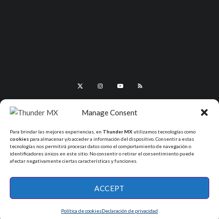
Manage Consent
Para brindar las mejores experiencias, en
Thunder MX
utilizamos tecnologías como
cookies
para almacenar y/o acceder a información del dispositivo. Consentir a estas
tecnologías nos permitirá procesar datos como el comportamiento de navegación o
identificadores únicos en este sitio. No consentir o retirar el consentimiento puede
afectar negativamente ciertas características y funciones.
All Rights Reserved - ThunderMX 2025
ACCEPT
Política de cookies
Declaración de privacidad