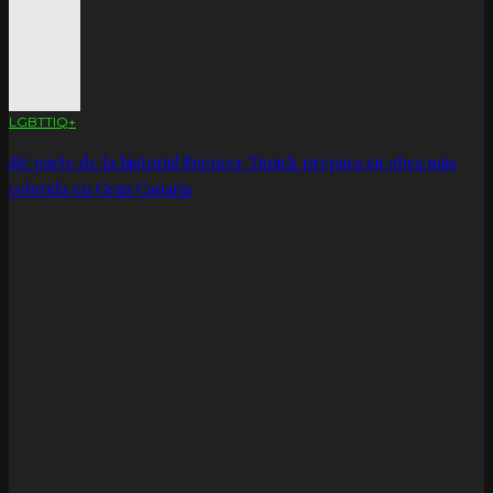
LGBTTIQ+
¡Sé parte de la historia! Spencer Tunick prepara su obra más
colorida en Gran Canaria