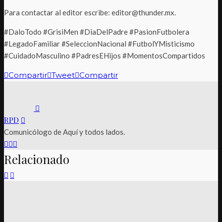
Para contactar al editor escribe: editor@thunder.mx.
#DaloTodo #GrisiMen #DiaDelPadre #PasionFutbolera
#LegadoFamiliar #SeleccionNacional #FutbolYMisticismo
#CuidadoMasculino #PadresEHijos #MomentosCompartidos
Compartir
Tweet
Compartir
RPD
Comunicólogo de Aquí y todos lados.
Relacionado