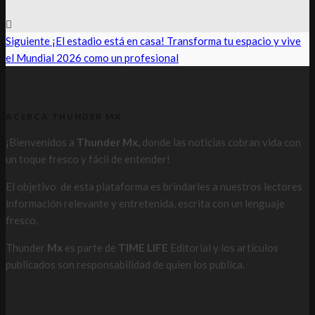
Siguiente
¡El estadio está en casa! Transforma tu espacio y vive
el Mundial 2026 como un profesional
ACERCA THUNDER MX
¡Bienvenidos a
Thunder Mx,
donde las noticias cobran vida con
un toque fresco y fácil de entender!
El objetivo de esta plataforma es brindarles a nuestros lectores
información relevante y entretenida, escrita con un lenguaje
fresco.
Thunder
Mx
es parte de
TIME LIFE
Editorial y los artículos
publicados son responsabilidad de quien los publica.