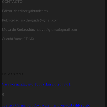
CONTACTO
Editorial:
editor@thunder.mx
Publicidad:
mxtheguide@gmail.com
Mesa de Redacción:
nuevosiglomx@gmail.com
Cuauhtémoc; CDMX
LO MÁS TOP
Casa Fernanda, vive Tepoztlán a otro nivel.
5
Terraza Carmín en Coyoacán: una propuesta diferente