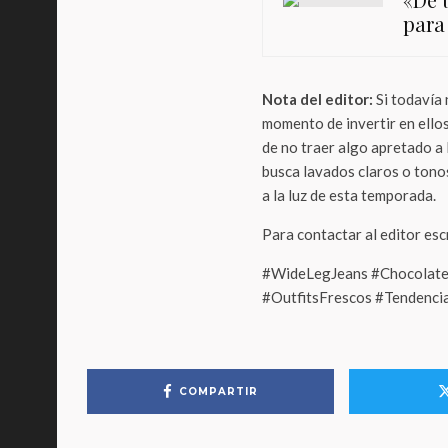
para
Nota del editor:
Si todavía 
momento de invertir en ello
de no traer algo apretado a l
busca lavados claros o ton
a la luz de esta temporada.
Para contactar al editor es
#WideLegJeans #Chocolate
#OutfitsFrescos #Tendenc
COMPARTIR