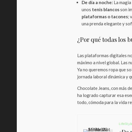
De día a noche:
La magia e
unos
tenis blancos
son im
plataformas o tacones
; 
una prenda elegante y sof
¿Por qué todas los 
Las plataformas digitales n
máximo a nivel global. Las 
Ya no queremos ropa que sol
jornada laboral dinámica y q
Chocolate Jeans, con más de
ha logrado capturar esa esen
todo, cómoda para la vida re
LifeStyl
«De 