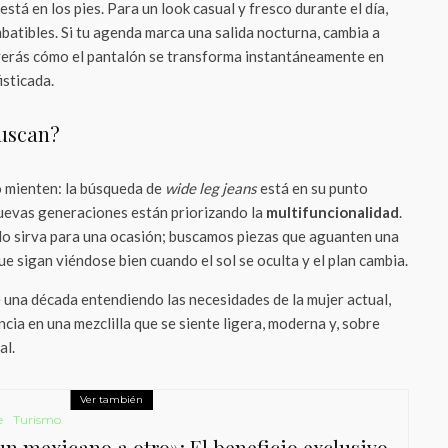
stá en los pies. Para un look casual y fresco durante el día,
batibles. Si tu agenda marca una salida nocturna, cambia a
verás cómo el pantalón se transforma instantáneamente en
isticada.
buscan?
o mienten: la búsqueda de
wide leg jeans
está en su punto
nuevas generaciones están priorizando la
multifuncionalidad
.
o sirva para una ocasión; buscamos piezas que aguanten una
ue sigan viéndose bien cuando el sol se oculta y el plan cambia.
 una década entendiendo las necesidades de la mujer actual,
cia en una mezclilla que se siente ligera, moderna y, sobre
al.
Ver también
e
Turismo
un mexicano a otro»: El beneficio exclusivo