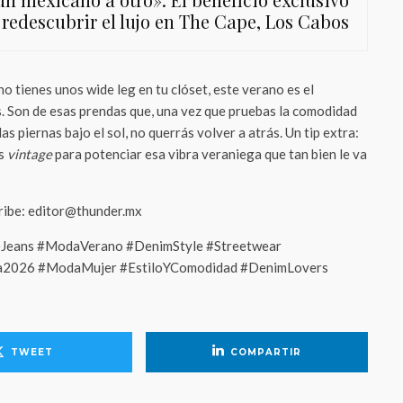
 redescubrir el lujo en The Cape, Los Cabos
no tienes unos wide leg en tu clóset, este verano es el
s. Son de esas prendas que, una vez que pruebas la comodidad
as piernas bajo el sol, no querrás volver a atrás. Un tip extra:
os
vintage
para potenciar esa vibra veraniega que tan bien le va
cribe: editor@thunder.mx
Jeans #ModaVerano #DenimStyle #Streetwear
ia2026 #ModaMujer #EstiloYComodidad #DenimLovers
TWEET
COMPARTIR