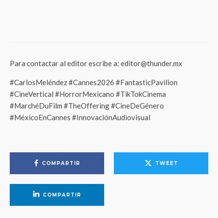
Llega la primera ‘Adult Night’ de
Miraculous™️: Ladybug & Cat Noir
Adventure
Para contactar al editor escribe a: editor@thunder.mx
#CarlosMeléndez #Cannes2026 #FantasticPavilion
#CineVertical #HorrorMexicano #TikTokCinema
#MarchéDuFilm #TheOffering #CineDeGénero
#MéxicoEnCannes #InnovaciónAudiovisual
COMPARTIR
TWEET
COMPARTIR