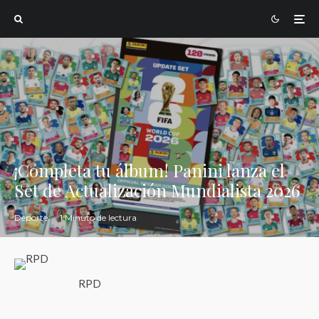
¡Completa tu álbum! Panini lanza el
Set de Actualización Mundialista 2026
Deporte
·
1 Minuto de lectura
RPD