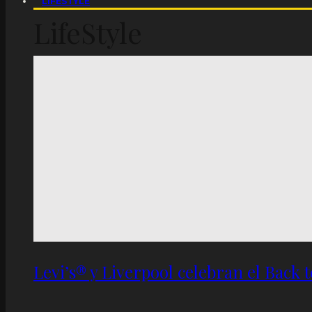
LIFESTYLE
LifeStyle
Levi’s® y Liverpool celebran el Back