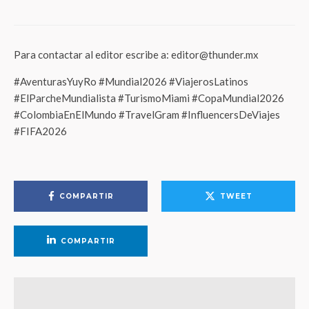
Para contactar al editor escribe a: editor@thunder.mx
#AventurasYuyRo #Mundial2026 #ViajerosLatinos
#ElParcheMundialista #TurismoMiami #CopaMundial2026
#ColombiaEnElMundo #TravelGram #InfluencersDeViajes
#FIFA2026
COMPARTIR
TWEET
COMPARTIR