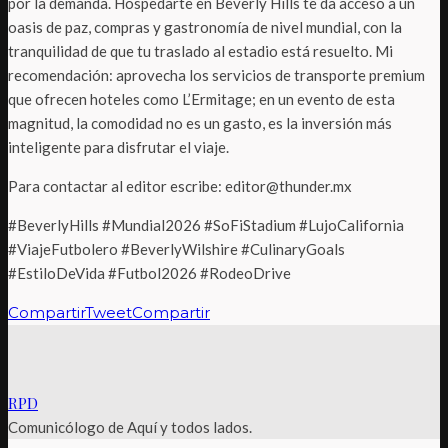
por la demanda. Hospedarte en Beverly Hills te da acceso a un
oasis de paz, compras y gastronomía de nivel mundial, con la
tranquilidad de que tu traslado al estadio está resuelto. Mi
recomendación: aprovecha los servicios de transporte premium
que ofrecen hoteles como L’Ermitage; en un evento de esta
magnitud, la comodidad no es un gasto, es la inversión más
inteligente para disfrutar el viaje.
Para contactar al editor escribe: editor@thunder.mx
#BeverlyHills #Mundial2026 #SoFiStadium #LujoCalifornia
#ViajeFutbolero #BeverlyWilshire #CulinaryGoals
#EstiloDeVida #Futbol2026 #RodeoDrive
Compartir
Tweet
Compartir
RPD
Comunicólogo de Aquí y todos lados.