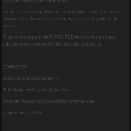
un toque fresco y fácil de entender!
El objetivo de esta plataforma es brindarles a nuestros lectores
información relevante y entretenida, escrita con un lenguaje
fresco.
Thunder
Mx
es parte de
TIME LIFE
Editorial y los artículos
publicados son responsabilidad de quien los publica.
CONTACTO
Editorial:
editor@thunder.mx
Publicidad:
mxtheguide@gmail.com
Mesa de Redacción:
nuevosiglomx@gmail.com
Cuauhtémoc; CDMX