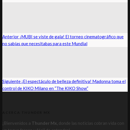
Anterior
¡MUBI se viste de gala! El torneo cinematográfico que
no sabías que necesitabas para este Mundial
Siguiente
¡El espectáculo de belleza definitiva! Madonna toma el
control de KIKO Milano en “The KIKO Show”
ACERCA THUNDER MX
¡Bienvenidos a
Thunder Mx,
donde las noticias cobran vida con