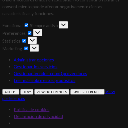
consentimiento puede afectar negativamente ciertas
características y funciones.
Functional
Functional
Siempre activo
Preferences
Preferences
Statistics
Statistics
Marketing
Marketing
Administrar opciones
Gestionar los servicios
Gestionar {vendor_count} proveedores
Leer más sobre estos propósitos
View
ACCEPT
DENY
VIEW PREFERENCES
SAVE PREFERENCES
preferences
Política de cookies
Declaración de privacidad