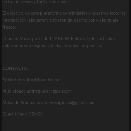
un toque fresco y fácil de entender!
El objetivo de esta plataforma es brindarles a nuestros lectores
información relevante y entretenida, escrita con un lenguaje
fresco.
Thunder
Mx
es parte de
TIME LIFE
Editorial y los artículos
publicados son responsabilidad de quien los publica.
CONTACTO
Editorial:
editor@thunder.mx
Publicidad:
mxtheguide@gmail.com
Mesa de Redacción:
nuevosiglomx@gmail.com
Cuauhtémoc; CDMX