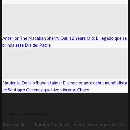
Anterior
The Macallan Sherry Oak 12 Years Old: El legado que se
brinda este Día del Padre
Siguiente
De la tribuna al alma: El emocionante debut mundialista
de Santiago Giménez que hizo vibrar al Chaco
ACERCA THUNDER MX
¡Bienvenidos a
Thunder Mx,
donde las noticias cobran vida con