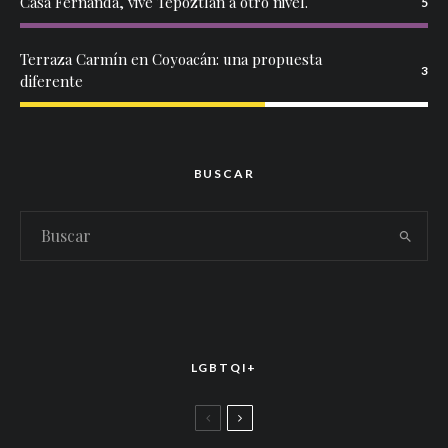
Casa Fernanda, vive Tepoztlán a otro nivel.
5
Terraza Carmín en Coyoacán: una propuesta
3
diferente
BUSCAR
LGBTQI+