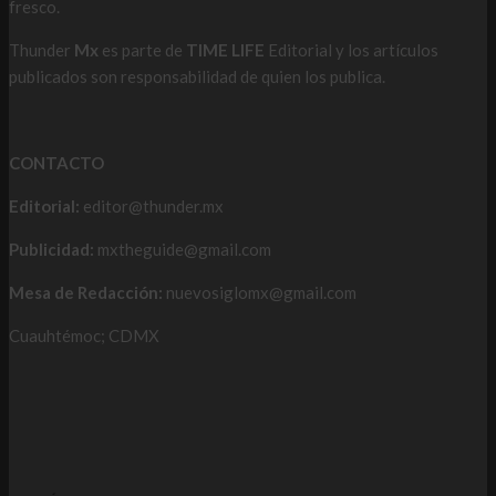
fresco.
Thunder
Mx
es parte de
TIME LIFE
Editorial y los artículos
publicados son responsabilidad de quien los publica.
CONTACTO
Editorial:
editor@thunder.mx
Publicidad:
mxtheguide@gmail.com
Mesa de Redacción:
nuevosiglomx@gmail.com
Cuauhtémoc; CDMX