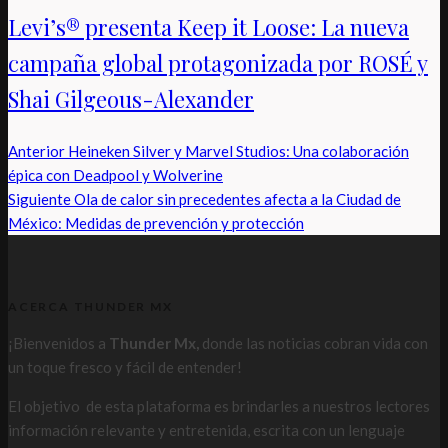
Levi’s® presenta Keep it Loose: La nueva
campaña global protagonizada por ROSÉ y
Shai Gilgeous-Alexander
Anterior
Heineken Silver y Marvel Studios: Una colaboración
épica con Deadpool y Wolverine
Siguiente
Ola de calor sin precedentes afecta a la Ciudad de
México: Medidas de prevención y protección
ACERCA THUNDER MX
¡Bienvenidos a
Thunder Mx,
donde las noticias cobran vida con
un toque fresco y fácil de entender!
El objetivo de esta plataforma es brindarles a nuestros lectores
información relevante y entretenida, escrita con un lenguaje