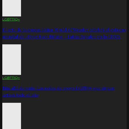
LGBTTIQ+
El arte de la corona latina: World of Wonder celebró el estreno
mundial de «Drag Race México – Latina Royale» en la CDMX
LGBTTIQ+
Más allá de junio: Las redes de apoyo LGBTQ+ que siguen
activas todo el año