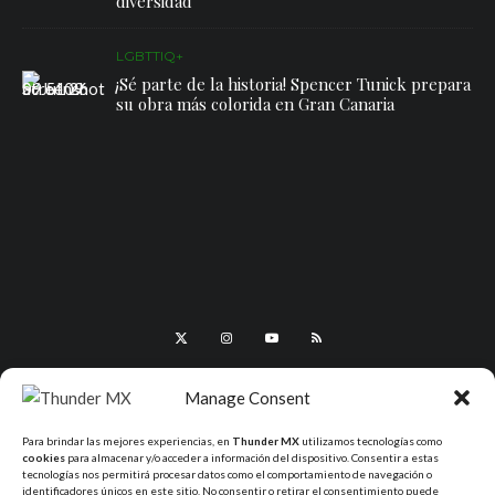
diversidad
LGBTTIQ+
¡Sé parte de la historia! Spencer Tunick prepara
su obra más colorida en Gran Canaria
Manage Consent
Para brindar las mejores experiencias, en
Thunder MX
utilizamos tecnologías como
cookies
para almacenar y/o acceder a información del dispositivo. Consentir a estas
tecnologías nos permitirá procesar datos como el comportamiento de navegación o
identificadores únicos en este sitio. No consentir o retirar el consentimiento puede