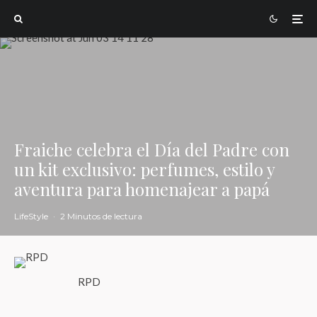
Fraiche celebra el Día del Padre con
un kit exclusivo: perfumes, estilo y
aventura para homenajear a papá
LifeStyle
·
2 Minutos de lectura
RPD