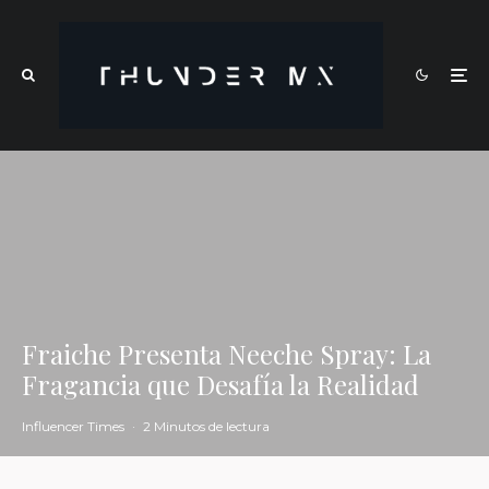
Fraiche Presenta Neeche Spray: La
Fragancia que Desafía la Realidad
Influencer Times
·
2 Minutos de lectura