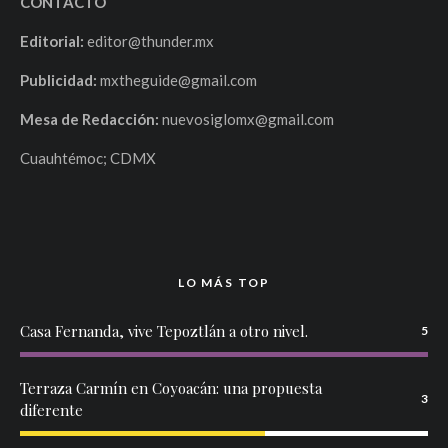
Por Rodrigo Pujol
CDMX, ABRIL 2025.
El Foro Lucerna se prepara para recibir
Destello
, una impactante obra escrita por
Michael Batten
,
que promete conmover al público con una historia
profundamente humana. Bajo la dirección de
Sebastián
Sánchez Amunátegui
, la puesta en escena contará con las
actuaciones de
Pablo Perroni
y
Alejandro Oliva
, quienes
darán vida a una narrativa de emociones intensas y profundas
reflexiones sobre la condición humana. La temporada dará
inicio el
3 de abril
.