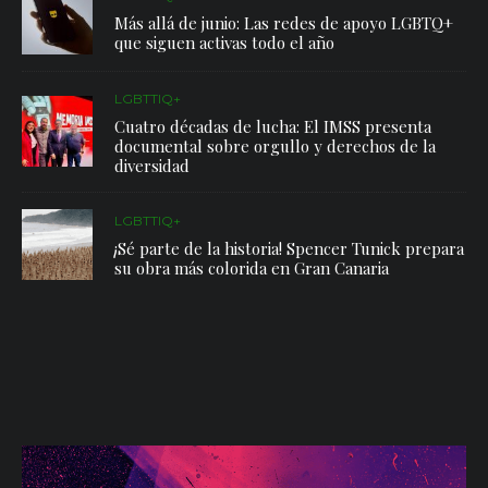
Un thriller que explora los límites de la
mente y el corazón
Destello
aborda temáticas de
amor, redención y las
complejidades de las relaciones humanas
, transportando a
los espectadores a un viaje emocional inquietante.
Conoceremos la historia de
Julio y Carlos
, una pareja con una
vida aparentemente perfecta: un matrimonio ideal, un hogar
impecable, carreras exitosas… Pero, ¿qué sucede cuando un