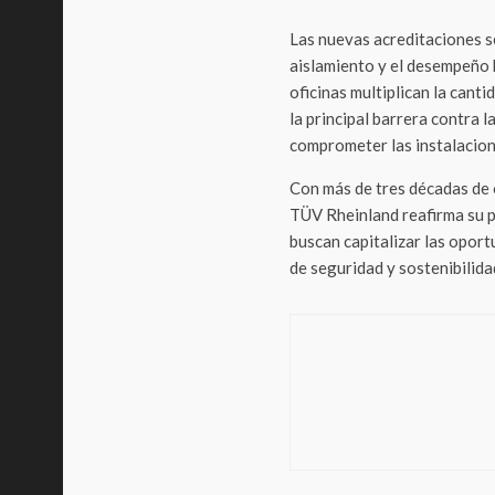
Las nuevas acreditaciones se
aislamiento y el desempeño 
oficinas multiplican la cant
la principal barrera contra
comprometer las instalacion
Con más de tres décadas de o
TÜV Rheinland reafirma su p
buscan capitalizar las opor
de seguridad y sostenibilida
Respons
¿Un 
en el
apic