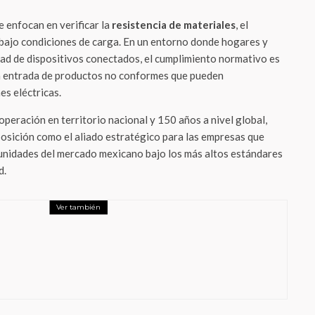
 enfocan en verificar la
resistencia de materiales
, el
bajo condiciones de carga. En un entorno donde hogares y
idad de dispositivos conectados, el cumplimiento normativo es
 la entrada de productos no conformes que pueden
es eléctricas.
peración en territorio nacional y 150 años a nivel global,
osición como el aliado estratégico para las empresas que
tunidades del mercado mexicano bajo los más altos estándares
d.
Ver también
abilidad Social
mundo sin abejas? El catastrófico impacto
 plato de los mexicanos y el rescate de la
ultura en Yucatán