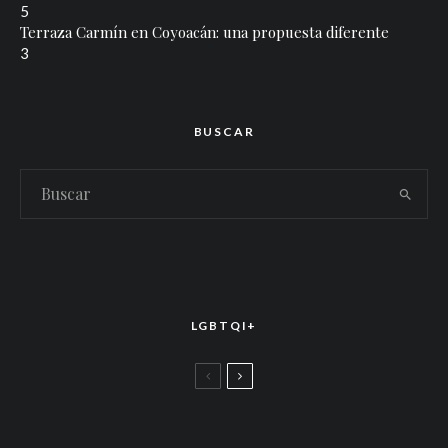
5
Terraza Carmín en Coyoacán: una propuesta diferente
3
BUSCAR
LGBTQI+
LGBTTIQ+
El arte de la corona latina: World of Wonder