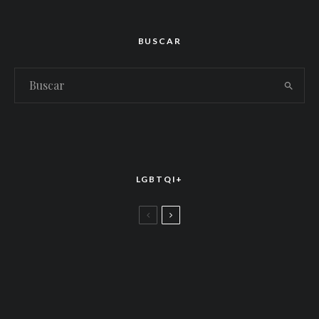
BUSCAR
LGBTQI+
LGBTTIQ+
El arte de la corona latina: World of Wonder
celebró el estreno mundial de «Drag Race
México – Latina Royale» en la CDMX
LGBTTIQ+