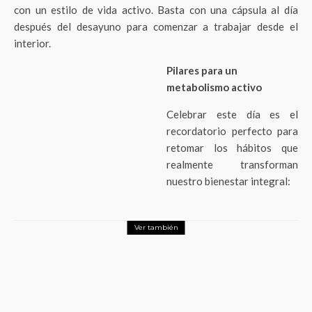
con un estilo de vida activo. Basta con una cápsula al día
después del desayuno para comenzar a trabajar desde el
interior.
Pilares para un
metabolismo activo
Celebrar este día es el
recordatorio perfecto para
retomar los hábitos que
realmente transforman
nuestro bienestar integral:
Ver también
Salud
Mayo Clinic: Cómo romper el bucle del
‘Doomscrolling’ y recuperar tu salud
mental