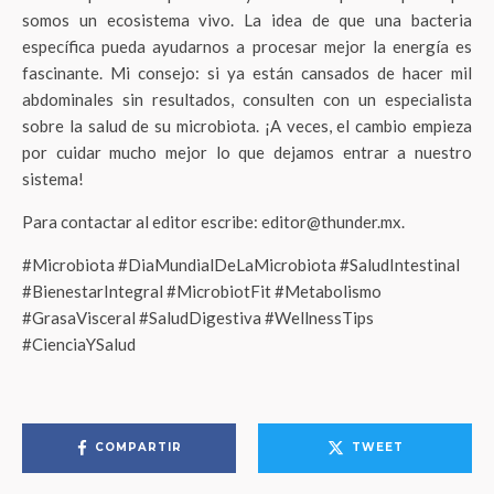
somos un ecosistema vivo. La idea de que una bacteria
específica pueda ayudarnos a procesar mejor la energía es
fascinante. Mi consejo: si ya están cansados de hacer mil
abdominales sin resultados, consulten con un especialista
sobre la salud de su microbiota. ¡A veces, el cambio empieza
por cuidar mucho mejor lo que dejamos entrar a nuestro
sistema!
Para contactar al editor escribe: editor@thunder.mx.
#Microbiota #DiaMundialDeLaMicrobiota #SaludIntestinal
#BienestarIntegral #MicrobiotFit #Metabolismo
#GrasaVisceral #SaludDigestiva #WellnessTips
#CienciaYSalud
COMPARTIR
TWEET