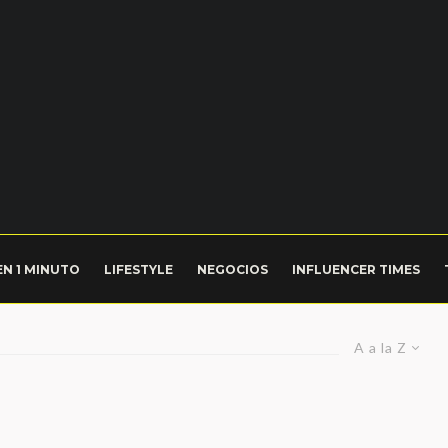
EN 1 MINUTO
LIFESTYLE
NEGOCIOS
INFLUENCER TIMES
A a la Z