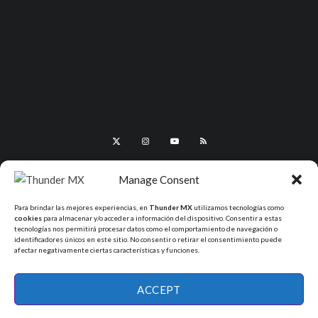
Manage Consent
Para brindar las mejores experiencias, en
Thunder MX
utilizamos tecnologías como
cookies
para almacenar y/o acceder a información del dispositivo. Consentir a estas
tecnologías nos permitirá procesar datos como el comportamiento de navegación o
identificadores únicos en este sitio. No consentir o retirar el consentimiento puede
afectar negativamente ciertas características y funciones.
All Rights Reserved - ThunderMX 2025
ACCEPT