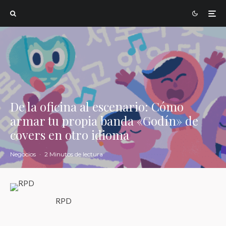
De la oficina al escenario: Cómo
armar tu propia banda «Godín» de
covers en otro idioma
Negocios
·
2 Minutos de lectura
RPD