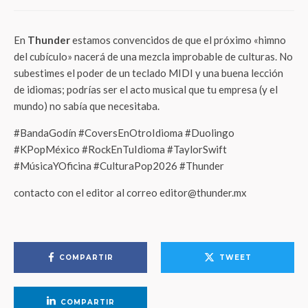
En
Thunder
estamos convencidos de que el próximo «himno
del cubículo» nacerá de una mezcla improbable de culturas. No
subestimes el poder de un teclado MIDI y una buena lección
de idiomas; podrías ser el acto musical que tu empresa (y el
mundo) no sabía que necesitaba.
#BandaGodín #CoversEnOtroIdioma #Duolingo
#KPopMéxico #RockEnTuIdioma #TaylorSwift
#MúsicaYOficina #CulturaPop2026 #Thunder
contacto con el editor al correo editor@thunder.mx
COMPARTIR
TWEET
COMPARTIR