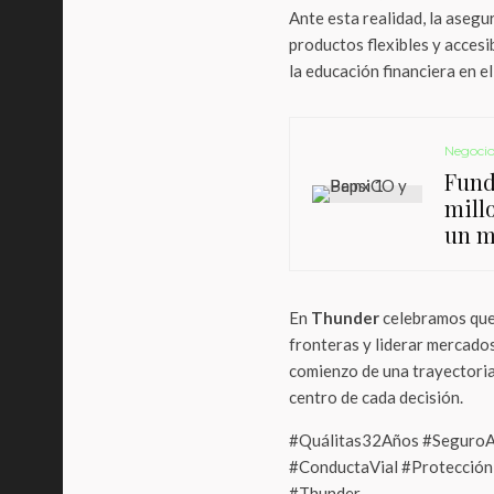
Ante esta realidad, la aseg
productos flexibles y accesi
la educación financiera en el
Negocio
Fund
mill
un m
En
Thunder
celebramos que
fronteras y liderar mercados
comienzo de una trayectoria
centro de cada decisión.
#Quálitas32Años #SeguroA
#ConductaVial #Protecció
#Thunder