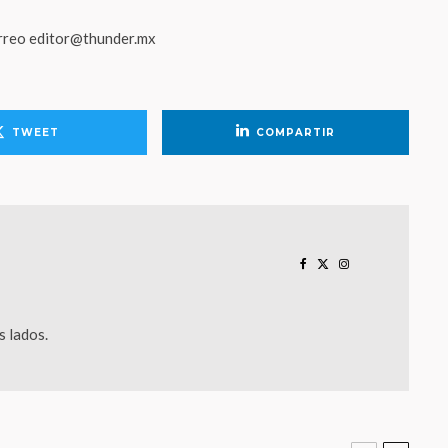
orreo editor@thunder.mx
TWEET
COMPARTIR
 lados.