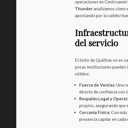
operaciones en Centroaméric
Thunder
analizamos cómo e
apostando por la calidez hum
Infraestructu
del servicio
El éxito de Quálitas no es c
pocas instituciones pueden i
sólidos:
Fuerza de Ventas:
Una re
directo de confianza con l
Respaldo Legal y Operat
propios, asegurando que e
Cercanía Física:
Con más d
presencia capilar en cada 